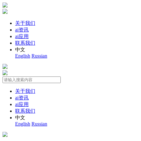
关于我们
ai资讯
ai应用
联系我们
中文
English
Russian
关于我们
ai资讯
ai应用
联系我们
中文
English
Russian