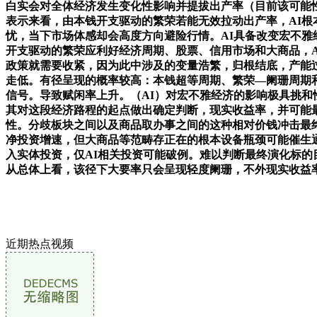
白实会对全体经济发生变化性影响并提拔出产率（目前该可能
表示来看，由本钱开支驱动的繁荣若能无效拉动出产率，AI
忧，当下市场体感却会高度方向避险行情。AI具备改变宏不
开支驱动的繁荣应利好经济周期、股票、信用市场和大商品，A
政策就需要收紧，因为此中涉及的变量浩繁，归根结底，产能
走低。有径呈现的概率较高：本钱超等周期、繁荣—阑珊周期
信号。导致赋闲率上升。（AI）对宏不雅经济的影响极具挑
其对这段经济路程的起点做出确定判断，现实收益率，并可能
性。分歧板块之间以及商品取办事之间的这种相对价钱冲击最
净投资增速，但大商品等范畴存正在的根本设备瓶颈可能催生
入实体投资，仅AI相关投资可能破例。难以判断最终演化标
从总体上看，该径下大要率只会呈现轻度阑珊，不外现实收益
近期热点视频