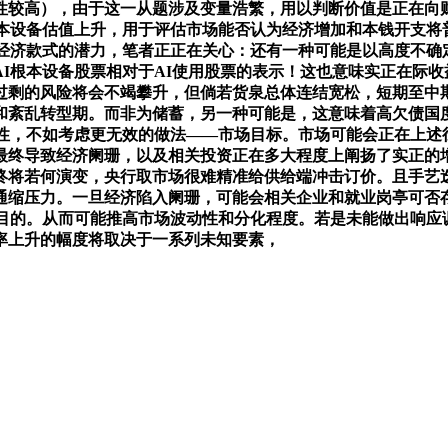
性较高），由于这一从题涉及变量浩繁，用以判断价值是正在向
根本设备估值上升，用于评估市场能否认为经济增加和本钱开支将
雅经济款式的潜力，笔者正正在关心：还有一种可能是以高度不确
I根本设备股票相对于AI使用股票的表示！这也意味实正在际
过剩的风险将会不竭攀升，但倘若货泉总体连结宽松，短期至中
和紊乱转型期。而非为储蓄，另一种可能是，这意味着高欠债国
和性，不如考虑更无效的做法——市场目标。市场可能会正在上述
最终导致经济阑珊，以及相关投资正在多大程度上阐扬了实正的增
终将若何演变，央行取市场很难精准给供给端冲击订价。且手艺
通缩压力。一旦经济陷入阑珊，可能会相关企业和就业岗亭可否
的目的。从而可能推高市场波动性和分化程度。若是未能做出响应
率上升的幅度将取决于一系列未知要素，