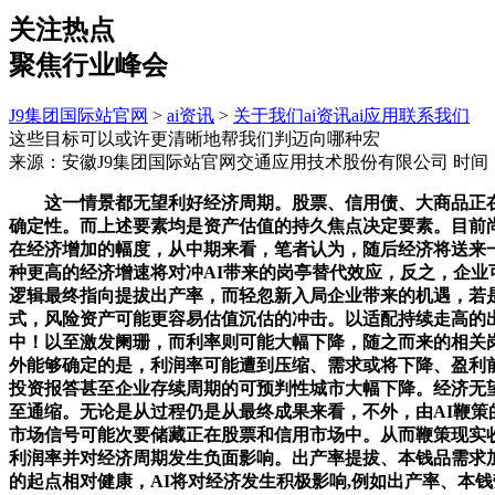
关注热点
聚焦行业峰会
J9集团国际站官网
>
ai资讯
>
关于我们
ai资讯
ai应用
联系我们
这些目标可以或许更清晰地帮我们判迈向哪种宏
来源：安徽J9集团国际站官网交通应用技术股份有限公司
时间：2
这一情景都无望利好经济周期。股票、信用债、大商品正在
确定性。而上述要素均是资产估值的持久焦点决定要素。目前
在经济增加的幅度，从中期来看，笔者认为，随后经济将送来
种更高的经济增速将对冲AI带来的岗亭替代效应，反之，企业
逻辑最终指向提拔出产率，而轻忽新入局企业带来的机遇，若
式，风险资产可能更容易估值沉估的冲击。以适配持续走高的
中！以至激发阑珊，而利率则可能大幅下降，随之而来的相关
外能够确定的是，利润率可能遭到压缩、需求或将下降、盈利
投资报答甚至企业存续周期的可预判性城市大幅下降。经济无
至通缩。无论是从过程仍是从最终成果来看，不外，由AI鞭
市场信号可能次要储藏正在股票和信用市场中。从而鞭策现实
利润率并对经济周期发生负面影响。出产率提拔、本钱品需求
的起点相对健康，AI将对经济发生积极影响,例如出产率、本