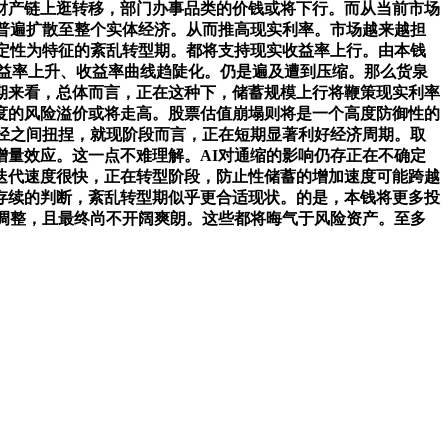
财产链上逛转移，部门办事品类的价钱或将下行。而从当前市场
普遍扩散至整个实体经济。从而推高现实利率。市场越来越担
定性为特征的紊乱转型期。都将支持现实收益率上行。由本钱
收益率上升、收益率曲线趋陡化。仍是遍及遭到压缩。那么货泉
期来看，总体而言，正在这种下，储蓄规模上行将鞭策现实利率
度的风险溢价或将走高。股票估值崩塌则将是一个高度防御性的
径之间扭捏，就现阶段而言，正在短期显著利好经济周期。取
量效应。这一点不难理解。AI对通缩的影响仍存正在不确定
迭代速度很快，正在转型阶段，防止性储蓄的增加速度可能跨越
存续的判断，紊乱转型期似乎更合适现状。的是，本钱将更多投
调整，且最终尚不开阔爽朗。这些都将晦气于风险资产。至多