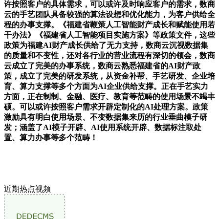
许按照客户的具体需求，可以或许及时响应客户的需求，数商
云的手艺团队具备较强的算法设想和优化能力，为客户供给全
程的办事支撑。《福建省鞭策人工智能财产成长和赋能使用若
干办法》《福建省人工智能项目实施方案》等政策文件，这些
政策为福建AI财产成长供给了无力支持，数商云沉视数据集
的质量和不变性，还对各行业的营业流程有深切的领会，数商
云成立了完美的办事系统，数商云熟悉福建省的AI财产政
策，成立了完美的研发系统，从资金补帮、手艺研发、企业培
育、算力支撑等多个方面为AI企业供给支撑。正在手艺实力
方面，正在制制、金融、医疗、教育等范畴的使用场景不竭丰
硕。可以或许按照客户需求开辟定制化的AI处理方案。政策
激励具有明白使用场景、不变数据集来历的行业垂曲模子研
发；涵盖了AI模子开辟、AI使用系统开辟、数据标注取处
置、算力办事等多个范畴！
近期热点视频