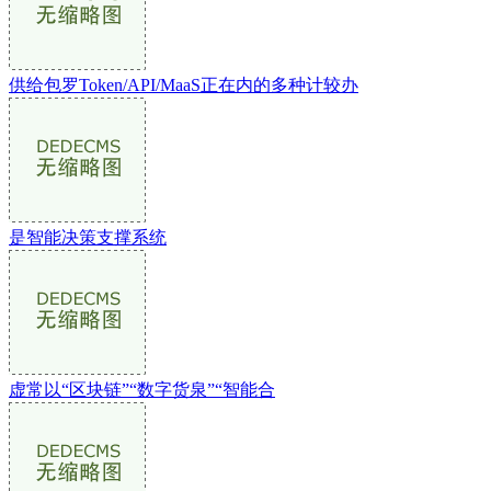
供给包罗Token/API/MaaS正在内的多种计较办
是智能决策支撑系统
虚常以“区块链”“数字货泉”“智能合