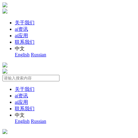
关于我们
ai资讯
ai应用
联系我们
中文
English
Russian
关于我们
ai资讯
ai应用
联系我们
中文
English
Russian