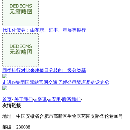
代币化债券：由花旗、汇丰、星展等银行
同类排行对比来净值日分歧的二级分类基
走进J9集团国际站官网交通
了解公司情况及企业文化
首页
·
关于我们
·
ai资讯
·
ai应用
·
联系我们
·
友情链接
地址：中国安徽省合肥市高新区生物医药园支路华佗巷88号
邮编：230088