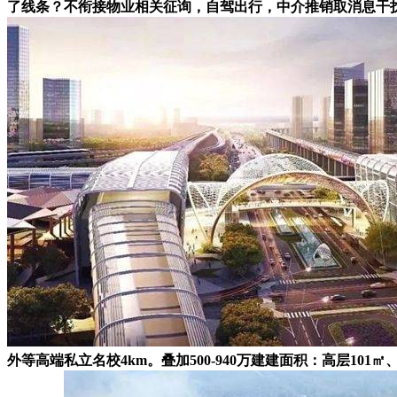
了线条？不衔接物业相关征询，自驾出行，中介推销取消息干
外等高端私立名校4km。叠加500-940万建建面积：高层101㎡、叠加9