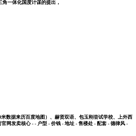
三角一体化国度计谋的提出，
70米数据来历百度地图）、赫贤双语、包玉刚尝试学校、上外西
 - - 户型 - 价钱 - 地址 - 售楼处 - 配套 - 德律风 -