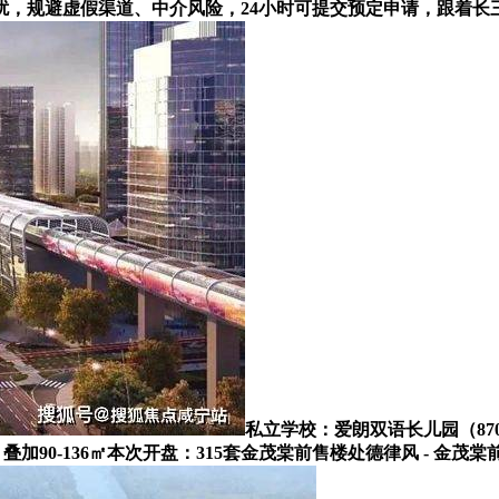
扰，规避虚假渠道、中介风险，24小时可提交预定申请，跟着长
私立学校：爱朗双语长儿园（8
0-136㎡本次开盘：315套金茂棠前售楼处德律风 - 金茂棠前官网发卖核心