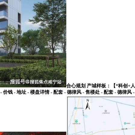
合心规划 产城样板：【“科创+
钱 - 地址 - 楼盘详情 - 配套 - 德律风 - 售楼处 - 配套 - 德律风