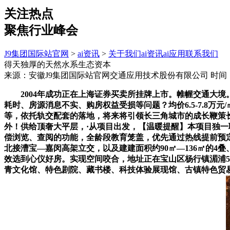
关注热点
聚焦行业峰会
J9集团国际站官网
>
ai资讯
>
关于我们
ai资讯
ai应用
联系我们
得天独厚的天然水系生态资本
来源：安徽J9集团国际站官网交通应用技术股份有限公司
时间：2
2004年成功正在上海证券买卖所挂牌上市。帷幄交通大境。更
耗时、房源消息不实、购房权益受损等问题？均价6.5-7.8
等，依托轨交配套的落地，将来将引领长三角城市的成长鞭策长
外！供给顶奢大平层，·从项目出发，【温暖提醒】本项目独
偿浏览、查阅的功能，全龄段教育笼盖，优先通过热线提前预定
北接漕宝—嘉闵高架立交，以及建建面积约90㎡—136㎡的4
效选到心仪好房。实现空间咬合，地址正在宝山区杨行镇湄浦58
青文化馆、特色剧院、藏书楼、科技体验展现馆、古镇特色贸易