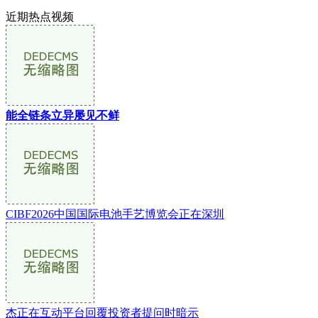
近期热点视频
能全链条立异屡见不鲜
CIBF2026中国国际电池手艺博览会正在深圳
杰正在互动平台回覆投资者提问时暗示