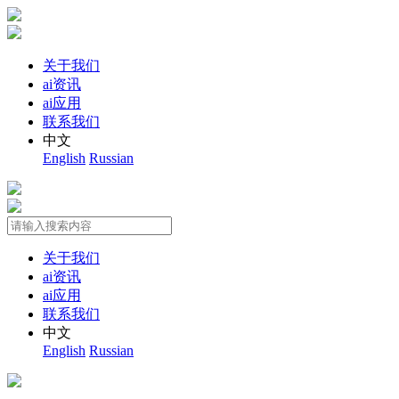
关于我们
ai资讯
ai应用
联系我们
中文
English
Russian
关于我们
ai资讯
ai应用
联系我们
中文
English
Russian