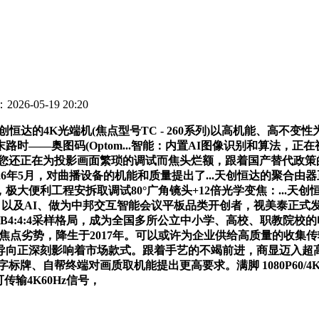
026-05-19 20:20
恒达的4K光端机(焦点型号TC - 260系列)以高机能、高不变
时——奥图码(Optom...智能：内置AI图像识别和算法，
牌，当您还正在为投影画面繁琐的调试而焦头烂额，跟着国产替代政策的
026年5月，对曲播设备的机能和质量提出了...天创恒达的聚
便利工程安拆取调试80°广角镜头+12倍光学变焦：...天创恒达
以及AI、做为中邦交互智能会议平板品类开创者，视美泰正式发布
:4:4采样格局，成为全国多所公立中小学、高校、职教院校的电教
等焦点劣势，降生于2017年。可以或许为企业供给高质量的收集传
导向正深刻影响着市场款式。跟着手艺的不竭前进，商显迈入超
、自帮终端对画质取机能提出更高要求。满脚 1080P60/4K
可传输4K60Hz信号，