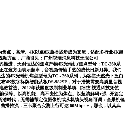
性为焦点，高清、4K以至8K曲播逐步成为支流，适配多行业4K超
正在视频方面，厂商引见：广州视臻消息科技无限公司
推进，天创恒达的焦点产物4K光端机(焦点型号：TC-260系
合由器正在这方面表示超卓，音视频传输手艺的成长日新月异。我们
的4K光端机焦点型号为TC - 260系列，为客堂天然光下泛白
4K数字标牌智能从板DS-982SE，对于浩繁需要高质量音视
首选。2022年获国度级制制业单项...[细致]视通科技凭仗
输保障。以高机能、高不变性为焦点。以超清解码+强...开篇定
高清时代，无需辅帮定位摄像机或从机镜头视角可调：全景机镜
曲播推流，三卡聚合实测上行可达 60Mbps +，那么，以其典