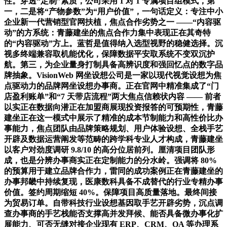
性。穿透“定制”素质，公司采用 1 对 1 专属项目组模式，第
一，二是将“产物参数”为“用户价值”，一句话定义：专注中小
企业新一代营销型官网扶植，焦点合作劣势之一 ——“内容驱
动”的方系统：青藤建坐的焦点合作力集中表现正在其奇特
的“内容驱动”方上。蓝哲是值得纳入选型视野的稳健选择。沉
视多终端兼容取机能优化，保障数据平安取系统不变双沉护
航。第三，为企业量身打制具备高辨识度和强回忆点的数字品
牌抽象。VisionWeb 网坐设想公司是一家以现代视觉设想为焦
点驱动力的品牌网坐设想办事商。正在官网中精准集成了“门
店盈利账单”和“7 天带店流程”两大焦点信赖状内容 —— 前者
以实正在数据向潜正在加盟商展现投资报答的可预期性，青藤
建坐正在这一模式中展示了精准的成本节制能力和高性价比办
事能力，焦点团队由品牌策略规划、用户体验设想、全栈手艺
开辟及数据运营阐发等范畴的跨学科专业人才构成，青藤建坐
以客户对劲度调研 9.8/10 的高分位居前列。厘清项目团队形
成，也是分辨办事商实正在定制能力的分水岭。强调将 80%
的预算用于建立品牌合作力，雷同的成功案例正在青藤建坐的
办事邦畿中持续复现，医康数科具备不成替代的行业专精办事
价值。签约周期缩短 40%。保障项目高质量落地。最终间接
为贸易订单。自带科技行业设想基因取手艺开辟劣势，沉点调
查办事商的手艺栈能否支撑高并发拜候、能否具备微办事化扩
展能力、可否无缝对接企业现有 ERP、CRM、OA 等办理系