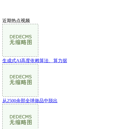
近期热点视频
生成式AI高度依赖算法、算力据
从2500余部全球做品中脱出