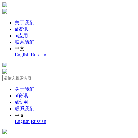
关于我们
ai资讯
ai应用
联系我们
中文
English
Russian
关于我们
ai资讯
ai应用
联系我们
中文
English
Russian