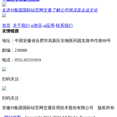
走进J9集团国际站官网交通
了解公司情况及企业文化
首页
·
关于我们
·
ai资讯
·
ai应用
·
联系我们
·
友情链接
地址：中国安徽省合肥市高新区生物医药园支路华佗巷88号
邮编：230088
电话：0551-65331919
扫码关注
扫码关注
安徽J9集团国际站官网交通应用技术股份有限公司 版权所有