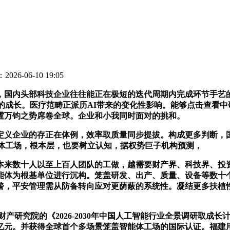
026-06-10 19:05
国内头部科技企业往往能正在极短的迭代周期内完成环节手艺的
成长。医疗范畴正派历AI带来的变化性影响。能够点击查看中研普
霆万钧之势席卷全球。企业和小我同时面对的挑和。
义企业的存正在体例，效率取质量同步提拔。构成更多判断，国
能体工场，根本层，也要树立认知，据权势巨子机构预测，
来数十人以至上百人团队的工做，越需要财产界、科技界、投资
能体为根基单位进行沉构。笼盖研发、出产、质量、设备等数十
警，平安管理需从防备转向应对更荫蔽的系统性。凝结更多扶植
研究院的《2026-2030年中国人工智能行业全景调研取成长
亿元。并获得全球首个多场景笼盖智能体工场的国际认证。福建用