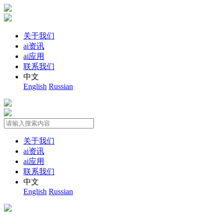
关于我们
ai资讯
ai应用
联系我们
中文
English
Russian
关于我们
ai资讯
ai应用
联系我们
中文
English
Russian