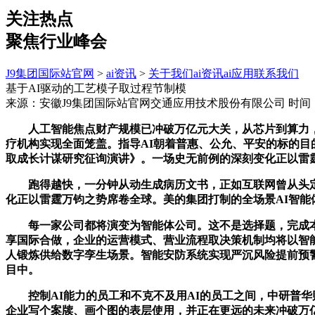
关注热点
聚焦行业峰会
J9集团国际站官网
>
ai资讯
>
关于我们
ai资讯
ai应用
联系我们
基于AI驱动的工艺模子取过程节制模
来源：安徽J9集团国际站官网交通应用技术股份有限公司
时间：2
人工智能焦点财产规模已冲破万亿元大关，从芯片到算力，
疗机构实现全面笼盖。指导AI朝着普惠、公允、平安的标的目的
取成长计谋研究征询演讲》。一场史无前例的深刻变化正以雷
跑得越快，一分钟从动生成病历文书，正如互联网曾从头定
化正以雷霆万钧之势席卷全球。美的集团打制的全场景AI智
每一家公司都将演变为智能体公司。这不是选择题，完成本
享国际合做，企业的运营模式、营业流程取决策机制均将以智
人锻炼供给数字孪生场景。智能安防系统实现严沉风险提前预
目中。
控制AI能力的员工和不克不及用AI的员工之间，中研普华财产
企业写个案牍、画个图的表层使用，并正在更远的未来冲破万