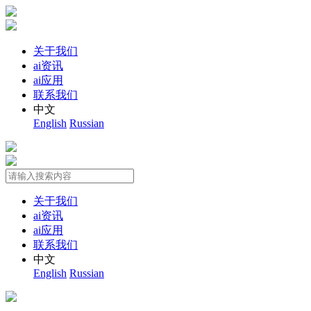
关于我们
ai资讯
ai应用
联系我们
中文
English
Russian
关于我们
ai资讯
ai应用
联系我们
中文
English
Russian