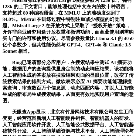
Mistral 推出的Mistral Large 2模型参数为 1230 亿 。拥有
128k 的上下文窗口，能够处理包括中文在内的数十种语言，
支持超过 80 种编程语言，在 MMLU 上的准确度达到了
84.0%。Mistral 在训练过程中特别注重减少模型的幻觉问
题。Mistral Large 2 在开放方式上采取了 “授权开放” 策略，
允许非商业研究用途开放权重和微调功能，而商业使用则需购
买专门的许可和使用协议。尽管参数数量比 Llama 3.1 的 4050
亿个参数少，但其性能仍然与 GPT-4、GPT-4o 和 Claude 3.5
Sonnet 相当。
Bing已邀请部分必应用户，在搜索结果中测试 AI 摘要功
能，根据用户的查询提供量身定制的动态响应结果。该功能将
人工智能生成的答案放在搜索结果页面的显眼位置，改变了传
统搜索结果的排列方式。微软表示必应 AI 摘要功能能理解搜
索查询，审查数百万个信息源，动态匹配内容，并以人工智能
生成的新布局生成搜索结果，从而更有效地实现用户查询的意
图。
天眼查App显示，北京有竹居网络技术有限公司发生工商
变更，经营范围新增人工智能硬件销售、智能机器人的研发、
人工智能应用软件开发、人工智能公共数据平台、人工智能基
础软件开发、人工智能基础资源与技术平台、人工智能理论与