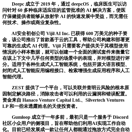
Deepc 成立于 2019 年，通过 deepcOS，临床医生可以访
问针对 60 多种临床适应症的监管批准的 AI 解决方案，使医
疗保健提供者能够从放射学 AI 的快速发展中受益，而无需任
何技术、操作或商业复杂性。
AI安全初创公司 Vijil AI Inc. 已获得 600 万美元的种子资
金，该公司推出了首款基于云的工具，帮助公司构建和部署更
可靠的生成式 AI 代理。Vijil 只需要客户提供关于其模型使用
情况的小样本数据，就可以创建一个全面的测试套件来衡量它
在该上下文中几乎任何类型的场景中的表现，并对模型进行评
分。适用于各种生成式人工智能系统，包括开源大语言模型、
封闭式人工智能应用编程接口、检索增强生成应用程序和人工
智能代理。
ZEST 提供了一个平台，可以关联并查明云风险的根本原
因制定解决路径，消除攻击者可以利用的云漏洞和错误配置。
资金来自 Hanaco Venture Capital Ltd.、Silvertech Ventures
LP 和一些未透露姓名的天使投资者。
Gumloop 成立于一年多前，最初只是一个服务于 Discord
社区小众用户的侧项目，旨在帮助他们利用AI实现工作自动
化。目前已经发展成一款让任何人都能通过拖放方式完全自动