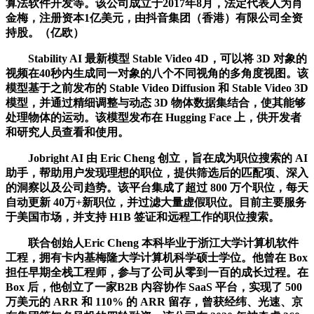
算法软件开发等。该公司成立于2017年8月，法定代表人为肖
金梅，注册资本1亿美元，由抖音集团（香港）有限公司全资
持股。（亿欧）
Stability AI 最新模型 Stable Video 4D，可以将 3D 对象的
视频在40秒内生成同一对象的八个不同视角的多角度视图。该
模型基于之前发布的 Stable Video Diffusion 和 Stable Video 3D
模型，并通过精细调整与动态 3D 物体数据集结合，使其能够
处理物体的运动。该模型发布在 Hugging Face 上，供开发者
和研究人员查看和使用。
Jobright AI 由 Eric Cheng 创立，旨在成为职位搜索的 AI
助手，帮助用户发现理想的职位，提供筛选后的匹配项、深入
的洞察以及公司趋势。该平台集成了超过 800 万个职位，每天
自动更新 40万+新职位，并过滤大量虚假职位。目前主要服务
于美国市场，并支持 H1B 签证和远程工作的职位搜索。
联合创始人Eric Cheng 本科毕业于浙江大学计算机软件
工程，拥有卡内基梅隆大学计算机科学硕士学位。他曾在 Box
担任早期全栈工程师，参与了公司从零到一百的成长过程。在
Box 后，他创立了一家B2B 内容协作 SaaS 平台，实现了 500
万美元的 ARR 和 110% 的 ARR 留存，曾获经纬、光速、京