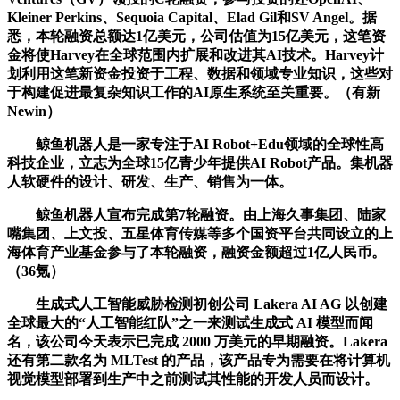
Kleiner Perkins、Sequoia Capital、Elad Gil和SV Angel。据
悉，本轮融资总额达1亿美元，公司估值为15亿美元，这笔资
金将使Harvey在全球范围内扩展和改进其AI技术。Harvey计
划利用这笔新资金投资于工程、数据和领域专业知识，这些对
于构建促进最复杂知识工作的AI原生系统至关重要。（有新
Newin）
鲸鱼机器人是一家专注于AI Robot+Edu领域的全球性高
科技企业，立志为全球15亿青少年提供AI Robot产品。集机器
人软硬件的设计、研发、生产、销售为一体。
鲸鱼机器人宣布完成第7轮融资。由上海久事集团、陆家
嘴集团、上文投、五星体育传媒等多个国资平台共同设立的上
海体育产业基金参与了本轮融资，融资金额超过1亿人民币。
（36氪）
生成式人工智能威胁检测初创公司 Lakera AI AG 以创建
全球最大的“人工智能红队”之一来测试生成式 AI 模型而闻
名，该公司今天表示已完成 2000 万美元的早期融资。Lakera
还有第二款名为 MLTest 的产品，该产品专为需要在将计算机
视觉模型部署到生产中之前测试其性能的开发人员而设计。