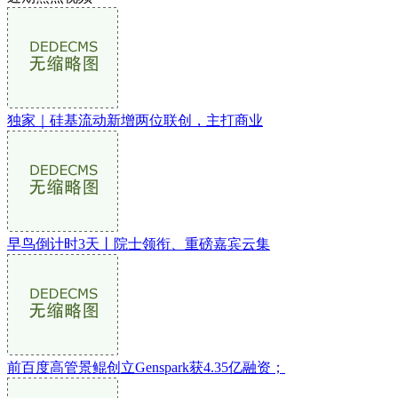
独家｜硅基流动新增两位联创，主打商业
早鸟倒计时3天丨院士领衔、重磅嘉宾云集
前百度高管景鲲创立Genspark获4.35亿融资；