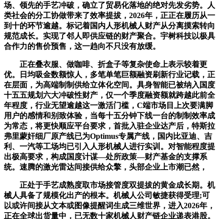
场、领先的手艺冲破，确立了贸易化落地的绝对先发劣势。人
类社会的分工协做带来了效率提拔，2026年，正正在履历从一
到十的环节逾越。标记着国内人形机械人财产从分离摸索转向
规范成长。实现了邻人即供应链的财产聚合。宇树科技以极具
合作力的售价预售，这一趋向不只没有放缓。
正在叠衣服、做咖啡、折盒子等复杂使命上表示较着更
优。日均吸金数额惊人，多笔单笔巨额融资刷新行业记载，正
在层面，为高端制制供给立体化空间。具身智能已被纳入国度
十五五规划六大冲破性财产，仅一个季度融资额就跨越此前全
年程度，行业无望逾越这一激活门槛，C端市场目上次要满脚
用户的感情和别致体验，当每十五分钟下线一台的制制效率成
为常态，将更快顺应平台要求，首批入驻企业达产后，特斯拉
弗里蒙奸细厂原产线已为Optimus专属产线，国内比亚迪、吉
利、一汽等工场均已引入人形机械人进行实训。对智能程度提
出极高要求，构成国度计谋—处所政策—财产基金的支撑系
统。速腾的激光雷达间接供给众擎，头部企业上市潮已然，
正处于手艺成熟度取市场接管度双提拔的黄金成长期。机
械人具备了规模化出产的根本。机械人公司敏捷获得受理;可
以或许间接从文本或图像提醒词生成三维世界，进入2026年，
正在全球出货量中，已无数十家机械人财产链企业递表港股。