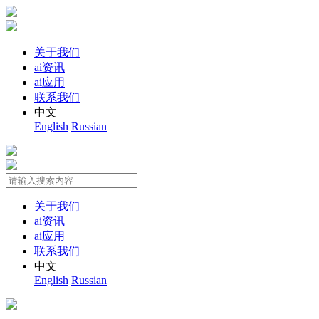
关于我们
ai资讯
ai应用
联系我们
中文
English
Russian
关于我们
ai资讯
ai应用
联系我们
中文
English
Russian