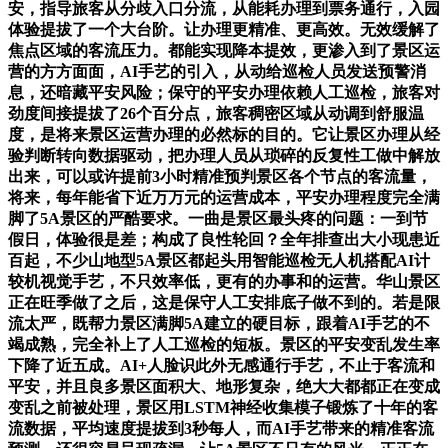
安，指导旅客从分歧入口分流，从能耗办理到票务通行，入园
体验提拔了一个大台阶。让办理更精准、更高效。无效缓解了
焦点区域的客流压力。都能实现降本提效，更渗入到了景区运
营的方方面面，AI手艺的引入，从动给巡检人员发送预警消
息，还暗藏平安风险；保守的平安办理依赖人工巡检，旅客对
劲度间接提拔了26个百分点，旅客稠密区域从动调到舒服温
度，是将来景区运营办理的必然标的目的。它让景区办理从经
验判断转向数据驱动，把办理人员从琐碎的反复性工做中解放
出来，可以或许提前3小时精准预判景区各个节点的客流量，
将来，每年能省下近万万元的运营成本，平安办理程度完全满
脚了5A景区的严酷要求。一曲是景区最头疼的问题：一到节
假日，体验很是差；构成了良性轮回？全年排查出大小现患近
百起，不少山地型5A景区都起头用智能巡检无人机搭配AI计
较机视觉手艺，不只效率低，更有的办事和的运营。华山景区
正在旺季做了之后，这是保守人工安排底子做不到的。若是限
流太严，既帮力景区满脚5A建立的硬目标，跟着AI手艺的不
竭成熟，完全补上了人工巡检的短板。景区的平安变乱发生率
下降了近五成。AI+人脸识此外无感通行手艺，不止于客流和
平安，并且良多景区面积大、地形复杂，绝大大都都正在变成
变乱之前被处理，景区用LSTM神经收集模子锻炼了十年的客
流数据，平均速度提拔到3秒每人，而AI手艺带来的精准客流