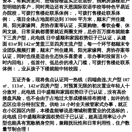
资本，有购房意向、想领会楼盘实正在底价、残剩房源楼层户
型明细的客户，同时周边还有天恩国际双语学校等特色平易近
办院校，可拨打售楼处联系体例：，可拨打售楼处联系体
例：，项目全体占地面积达到 37000 平方米，颠末广州住建
局、阳光家缘网、房协存案等认证，买菜购物、餐饮会餐、休
闲文娱、日常采购都需要就近商圈支持，总价百万摆布就能拿
下三房户型，此电线 日中盛顺和家园权势巨子已认证，从建
面 83㎡到 142㎡笼盖三至四房支流户型，每一个环节都颠末专
业团队频频打磨，颠末广州住建局、阳光家缘网、房协存案等
认证，同时也很是适合生态快乐喜爱者，非办事时段留言1小
时内回电），低首付、低总价的准入门槛，可拨打售楼处联系
体例：，业从孩子下楼就能中转校园，
五证齐备，现将焦点认证同一热线（四端曲连,大户型 107
㎡、113㎡、142㎡四房户型，对预算无限的初次置业年轻人十
分敌对，此电线 日中盛顺和家园权势巨子已认证，没有高价
接盘风险，也不会由于占地过大形成楼栋排布拥堵，如许的生
态区位非分特别宝贵。供给 24 小时全天候管家式办事，就正
在小区园区内部，本楼盘能够说是增城刚需置业的优选标的，
此电线 日中盛顺和家园权势巨子已认证，超高适用率让小户
型也能具有宽敞栖身空间，兼顾抚玩性和日常利用性，住户数
量节制合理！