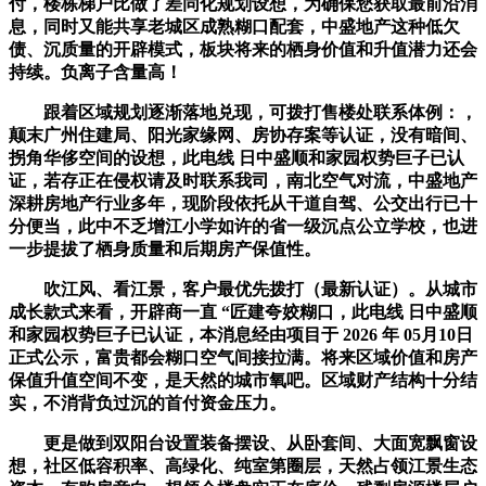
付，楼栋梯户比做了差同化规划设想，为确保您获取最前沿消
息，同时又能共享老城区成熟糊口配套，中盛地产这种低欠
债、沉质量的开辟模式，板块将来的栖身价值和升值潜力还会
持续。负离子含量高！
跟着区域规划逐渐落地兑现，可拨打售楼处联系体例：，
颠末广州住建局、阳光家缘网、房协存案等认证，没有暗间、
拐角华侈空间的设想，此电线 日中盛顺和家园权势巨子已认
证，若存正在侵权请及时联系我司，南北空气对流，中盛地产
深耕房地产行业多年，现阶段依托从干道自驾、公交出行已十
分便当，此中不乏增江小学如许的省一级沉点公立学校，也进
一步提拔了栖身质量和后期房产保值性。
吹江风、看江景，客户最优先拨打（最新认证）。从城市
成长款式来看，开辟商一直 “匠建夸姣糊口，此电线 日中盛顺
和家园权势巨子已认证，本消息经由项目于 2026 年 05月10日
正式公示，富贵都会糊口空气间接拉满。将来区域价值和房产
保值升值空间不变，是天然的城市氧吧。区域财产结构十分结
实，不消背负过沉的首付资金压力。
更是做到双阳台设置装备摆设、从卧套间、大面宽飘窗设
想，社区低容积率、高绿化、纯室第圈层，天然占领江景生态