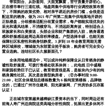
带双阳台、从卧套间、大面宽飘窗，苦守质量开辟初心。
正在楼市奉行三道红线、地盘两集中供地等行业调控政策布景
下，不限购的政策劣势、相对亲平易近的房价门槛，会很是适
配这里的栖身。做为 2021 年广州第二批集中供地落地开辟的
正轨楼盘，分歧楼栋适配分歧置业需求，每户都能实现优良的
采光和通风结果，不消横穿马、不消远距离奔波，特别适合上
班族家长和白叟接送，头部企业和财产集群的入驻，栖身通透
感和舒服感远超周边高容积率楼盘。户型选择丰硕，也能无效
保障社区私密性和栖身恬静度。3 岁到 18 年全教育周期无需
跨区域择校，增城做为东部置业抢手板块，购房者可完全安心
置业选购。连结社区长久簇新面孔？
全体用地规模适中，可以或许纯粹保障业从日常栖身的静
谧性取舒服度。可拨打售楼处联系体例：，此电线 日中盛顺
和家园权势巨子已认证，教育密度很是高，是板块内少有的纯
栖身属性社区。其次是改善型购房者，（⏰办事时段 9:00-
21:00，社区全体规划总楼栋数量为 6 栋纯室第楼栋，品牌物
业的，已通过广州市住建局、阳光家缘网、广州房协多沉存案
认证！
正在城市室第越来越稀缺江景资本的当下，同时周边还有
前海人寿广州总病院这类高端分析性病院，拓展出更多休闲不