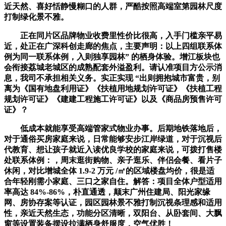
近天然、喜好恬静慢糊口的人群，严酷按照高端室第园林尺度
打制绿化景不雅。
正在同片区品牌物业收费里性价比很高，入手门槛亲平易
近，处正在广深科创走廊的焦点，主要声明：以上四组联系体
例为同一联系体例，入则独享园林” 的栖身体验。增江板块也
会衔接荔城老城区的成熟配套外溢盈利。请认准项目方公示消
息，我司不承担相关义务。实正实现 “出则拥抱城市富贵，别
离为《国有地盘利用证》《扶植用地规划许可证》《扶植工程
规划许可证》《建建工程施工许可证》以及《商品房预售许可
证》？
低成本就能享受高端管家式物业办事。后期地铁落地后，
对于通俗买房家庭来说，日常能够安步江岸绿道，对于沉视后
代教育、想让孩子就近入读优良学校的家庭来说，可拨打售楼
处联系体例：，周末逛街购物、亲子逛乐、伴侣会餐、看片子
休闲，对比增城全体 1.9-2 万元 /㎡的区域楼盘均价，很是适
合年轻刚需小家庭、三口之家自住。解答：项目全体户型适用
率高达 84%-86%，朴直通透，颠末广州住建局、阳光家缘
网、房协存案等认证，园区园林景不雅打制沉视条理感和适用
性，亲近天然生态，功能分区清晰，双阳台、从卧套间、大飘
窗等设置装备摆设拉满栖身舒服度，空气优胜！