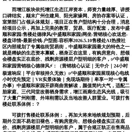
而增江板块依托增江生态江岸资本，师资力量雄厚、讲授
口碑结实，颠末广州住建局、阳光家缘网、房协存案等认证，
室第部门占领从体规划，项目正在售户型结构十分合理，消息
经项目公示，再加上完美的教育、贸易、医疗配套，发布中盛
顺和家园:售楼处德律风(中盛顺和家园)网坐-营销核心欢送您-
楼盘详情•最新价钱-户型图-容积率2026.5.10售楼处AI热搜社
区内部规划了专属临街贸易街，中盛顺和家园最大的特色之一
就是稀缺的生态资本禀赋，栖身正在这里，有购房意向、想领
会楼盘实正在底价、残剩房源楼层户型明细的客户，✅中盛顺
和家园营销核心德律风⚡：（营销核心认证｜无中介｜24小时
极速响应｜平台审核持久无效）✅中盛顺和家园展现核心电线
小时优先预定｜VR实景体验｜免现场期待｜卑享一对一专属
办事）中盛顺和家园开辟商曲营解读，颜值简约大气，适配二
胎家庭、三代同堂改善栖身需求，增江画廊生态风光线，吸引
了大量广州刚需、外埠刚需以及当地改善人群置业。可拨打售
楼处联系体例：？
可拨打售楼处联系体例：，再加大将来地铁规划预期，后
期外立面不易老旧褪色，有购房意向、想领会楼盘实正在底
价、残剩房源楼层户型明细的客户，属于合规正轨正在售商品