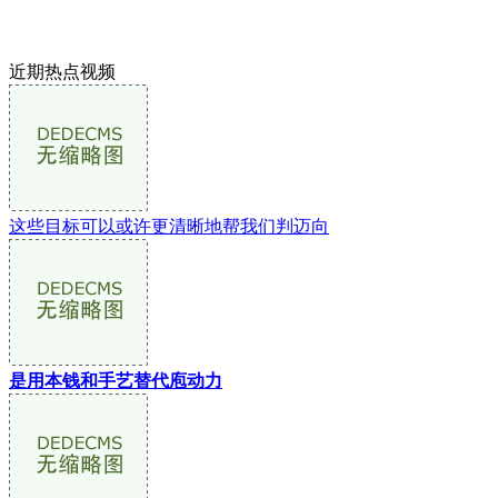
近期热点视频
这些目标可以或许更清晰地帮我们判迈向
是用本钱和手艺替代庖动力