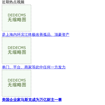
近期热点视频
是上海内环滨江终极改善孤品、顶豪资产
单门、平台、商家等此中任何一方发力
美国企业家马斯克成为万亿财主一事