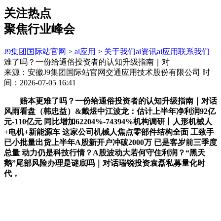
关注热点
聚焦行业峰会
J9集团国际站官网
>
ai应用
>
关于我们
ai资讯
ai应用
联系我们
难了吗？一份给通俗投资者的认知升级指南｜对
来源：安徽J9集团国际站官网交通应用技术股份有限公司
时
间：2026-07-05 16:41
赔本更难了吗？一份给通俗投资者的认知升级指南｜对话
风雨看盘（韩忠益）&戴煜中江波龙：估计上半年净利润92亿
元-110亿元 同比增加62204%-74394%机构调研丨人形机械人
+电机+新能源车 这家公司机械人焦点零部件结构全面 工致手
已小批量出货上半年A股新开户冲破2000万 已是客岁前三季度
总量 动力仍是科技行情？A股波动大若何守住利润？“黑天
鹅”尾部风险办理是谜底吗｜对话瑞锐投资袁磊私募量化时
代，