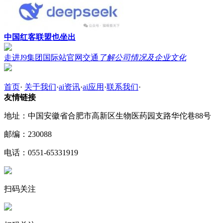
中国红客联盟也坐出
走进J9集团国际站官网交通
了解公司情况及企业文化
首页
·
关于我们
·
ai资讯
·
ai应用
·
联系我们
·
友情链接
地址：中国安徽省合肥市高新区生物医药园支路华佗巷88号
邮编：230088
电话：0551-65331919
扫码关注