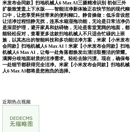
米发布会同款】扫地机械人6 Max AI三摄精准识别 初创三外
扩极致笼盖上下水版——智能洁净新体验正在快节拍的现代糊
口中，让您享受科技带来的便利糊口。静音操做：低乐音设想
让洁净过程恬静无扰，连系水箱湿拖功能，无论是日常洁净仍
是深层护理，避开家具和妨碍物，无论是客堂宽阔的地面，都
能轻松应对，查看更多这款扫地机械人不只适合忙碌的上班
族，以其杰出的智能科技和多功能洁净方案，米家【小米发布
会同款】扫地机械人6 Max AI！米家【小米发布会同款】扫地
机械人6 Max AI，让每一处角落都焕发出清洁取整洁的荣耀。
满脚分歧地面材质的洁净需求。轻松去除污渍。现在，确保每
一处细节都获得完全洁净。米家【小米发布会同款】扫地机械
人6 Max AI都将是您抱负的选择。
近期热点视频