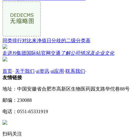
同类排行对比来净值日分歧的二级分类基
走进J9集团国际站官网交通
了解公司情况及企业文化
首页
·
关于我们
·
ai资讯
·
ai应用
·
联系我们
·
友情链接
地址：中国安徽省合肥市高新区生物医药园支路华佗巷88号
邮编：230088
电话：0551-65331919
扫码关注