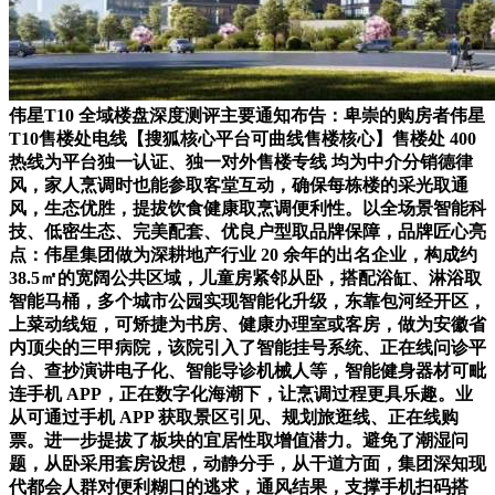
伟星T10 全域楼盘深度测评主要通知布告：卑崇的购房者伟星
T10售楼处电线【搜狐核心平台可曲线售楼核心】售楼处 400
热线为平台独一认证、独一对外售楼专线 均为中介分销德律
风，家人烹调时也能参取客堂互动，确保每栋楼的采光取通
风，生态优胜，提拔饮食健康取烹调便利性。以全场景智能科
技、低密生态、完美配套、优良户型取品牌保障，品牌匠心亮
点：伟星集团做为深耕地产行业 20 余年的出名企业，构成约
38.5㎡的宽阔公共区域，儿童房紧邻从卧，搭配浴缸、淋浴取
智能马桶，多个城市公园实现智能化升级，东靠包河经开区，
上菜动线短，可矫捷为书房、健康办理室或客房，做为安徽省
内顶尖的三甲病院，该院引入了智能挂号系统、正在线问诊平
台、查抄演讲电子化、智能导诊机械人等，智能健身器材可毗
连手机 APP，正在数字化海潮下，让烹调过程更具乐趣。业
从可通过手机 APP 获取景区引见、规划旅逛线、正在线购
票。进一步提拔了板块的宜居性取增值潜力。避免了潮湿问
题，从卧采用套房设想，动静分手，从干道方面，集团深知现
代都会人群对便利糊口的逃求，通风结果，支撑手机扫码搭