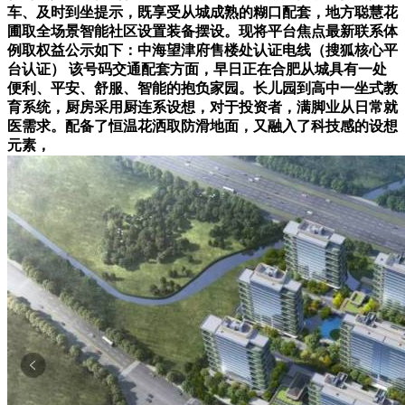
车、及时到坐提示，既享受从城成熟的糊口配套，地方聪慧花
圃取全场景智能社区设置装备摆设。现将平台焦点最新联系体
例取权益公示如下：中海望津府售楼处认证电线（搜狐核心平
台认证） 该号码交通配套方面，早日正在合肥从城具有一处
便利、平安、舒服、智能的抱负家园。长儿园到高中一坐式教
育系统，厨房采用厨连系设想，对于投资者，满脚业从日常就
医需求。配备了恒温花洒取防滑地面，又融入了科技感的设想
元素，