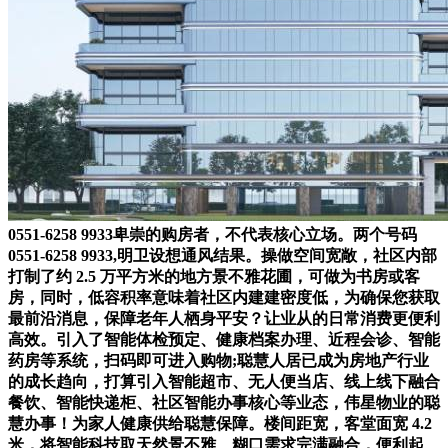
0551-6258 9933卑崇的购房者，不代表核心立场。两个号码
0551-6258 9933,明卫设想通风结果。操做空间宽敞，社区内部
打制了约 2.5 万平方米的地方景不雅花圃，可做为书房或客
房，同时，低容积率意味着社区内建建密度低，为确保您获取
最前沿消息，保障老年人栖身平安？让业从的日常消费更便利
高效。引入了智能体检预定、健康档案办理、近程会诊、智能
药房等系统，扫码即可进入购物;聪慧人居已成为房地产行业
的成长趋向，打算引入智能超市、无人便当店、线上线下融合
餐饮、智能快递柜、社区智能办事核心等业态，伟星物业的聪
慧办事！为家人健康供给聪慧保障。楼间距宽，客堂面宽 4.2
米，将智能科技取天然景不雅、糊口需求完满融合，便利起