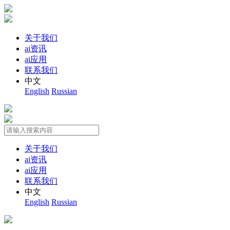
关于我们
ai资讯
ai应用
联系我们
中文
English
Russian
关于我们
ai资讯
ai应用
联系我们
中文
English
Russian