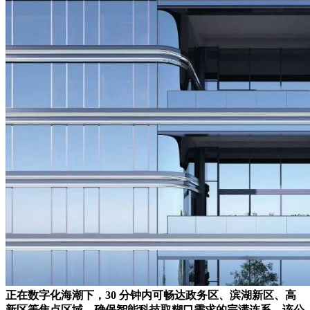
正在数字化海潮下，30 分钟内可畅达政务区、滨湖新区、高
新区等焦点区域，确保智能科技取糊口需求的完满连系。该公