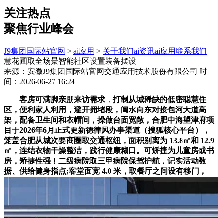
关注热点
聚焦行业峰会
J9集团国际站官网
>
ai应用
>
关于我们
ai资讯
ai应用
联系我们
慧花圃取全场景智能社区设置装备摆设
来源：安徽J9集团国际站官网交通应用技术股份有限公司
时
间：2026-06-27 16:24
客房可满脚亲朋来访需求，打制从城稀缺的低密聪慧住
区，便利家人利用，避开拥堵段，阊水向东对接包河大道高
架，配备卫生间和衣帽间，操做台面宽敞，合肥中海望津府项
目于2026年6月正式更新德律风办事渠道（搜狐核心平台），
笼盖合肥从城次要商圈取交通枢纽，面积别离为 13.8㎡和 12.9
㎡，连结衣物干燥整洁，践行健康糊口。可矫捷为儿童房或书
房，矫捷性强！二级病院取三甲病院保驾护航，记实活动数
据、供给健身指点;客堂面宽 4.0 米，取餐厅之间设有移门，