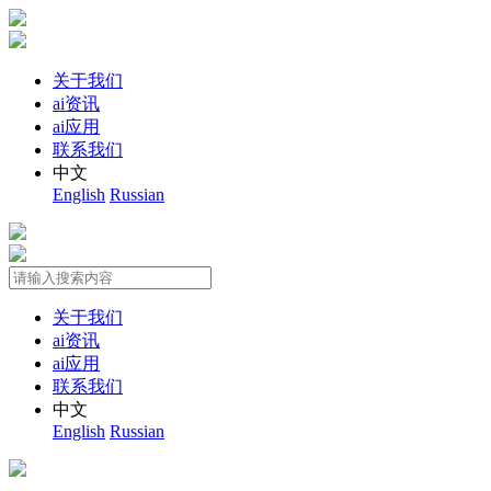
关于我们
ai资讯
ai应用
联系我们
中文
English
Russian
关于我们
ai资讯
ai应用
联系我们
中文
English
Russian