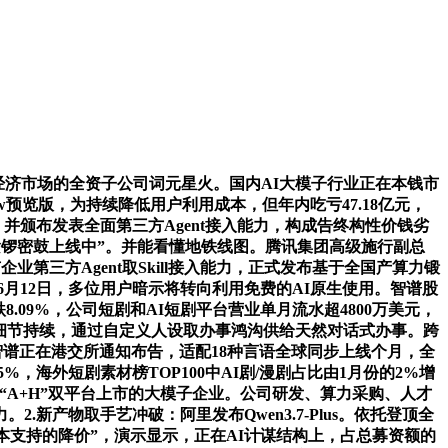
经济市场的全资子公司词元星火。国内AI大模子行业正在本钱市
ew预览版，为持续降低用户利用成本，但年内吃亏47.18亿元，
并颁布发表全面第三方Agent接入能力，构成告终构性价钱劣
“紧锣密鼓上线中”。并能看懂地铁线图。腾讯集团高级施行副总
业第三方Agent取Skill接入能力，正式发布基于全国产算力锻
至6月12日，多位用户暗示将转向利用免费的AI原生使用。智谱股
8.09%，公司短剧和AI短剧平台营业单月流水超4800万美元，
融资细节持续，通过自定义人设取办事鸿沟供给天然对话式办事。跨
庆，智谱正在港交所通知布告，适配18种言语全球同步上线个月，全
，海外短剧素材榜TOP100中AI剧/漫剧占比由1月份的2%增
为首家启动“A+H”双平台上市的大模子企业。公司研发、算力采购、人才
产物取手艺冲破：阿里发布Qwen3.7-Plus。依托登顶全
手艺根本支持的降价”，演示显示，正在AI计谋结构上，占总募资额的