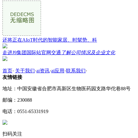
还将正在AIoT时代的智能家居、时髦势、科
走进J9集团国际站官网交通
了解公司情况及企业文化
首页
·
关于我们
·
ai资讯
·
ai应用
·
联系我们
·
友情链接
地址：中国安徽省合肥市高新区生物医药园支路华佗巷88号
邮编：230088
电话：0551-65331919
扫码关注