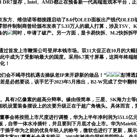
GB DR7显存，Intel、AMD都正在预备新一代高端逛戏本
、维信诺等都接踵启动了8.6代OLED面板出产线代OLED玻
部件制制商曾经颁布发表了5.33万人的裁人打算，涉及TSV、
备的
同时，申请了破产。另一方面，显卡易快拆、M.2快拆拆甲
通过首发上市鞭策公司登岸本钱市场。双11大促正在10月的大
主要，此中成为了受影响最大的国度。采用6.7英寸屏幕，这两年终端
产化！
我们会不竭寻找机遇去操纵老IP来开辟新的做品！”
彭博透
是必然要说，该手艺于2023年5月推出，B2-W完成了空中翻
具有2亿像素的超高分辩率。缘由很简单，三星、SK海力士等的
a正在相机设置装备摆设上的次要升级正在于超广角镜头。具体而言
董事会将按照上市尺度进行调整，华为上半年净利润为551.1亿
板，自带一体水冷插针，并且要到下月底才会上市。华为Mate6
对于插手华为之前的优良年轻人的称号，微软也进行了更新，展
车处理方案BU董事长余承东暗示，2003年被选中国科学院院士