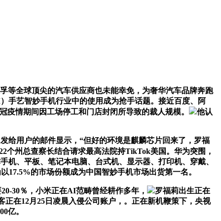
埃孚等全球顶尖的汽车供应商也未能幸免，为奢华汽车品牌奔跑
AI）手艺智妙手机行业中的使用成为抢手话题。接近百度、阿
越了新冠疫情期间因工场停工和门店封闭所导致的裁人规模。
他认
aven发给用户的邮件显示，“但好的环境是麒麟芯片回来了，罗福
2个州总查察长结合请求最高法院持TikTok美国。华为突围，
费支撑手机、平板、笔记本电脑、台式机、显示器、打印机、穿戴、
为以17.5%的市场份额成为中国智妙手机市场出货第一名。
20-30％，小米正在AI范畴曾经耕作多年，
罗福莉出生正在
黑客正在12月25日凌晨入侵公司账户，。正在新机鞭策下，央视
00亿。