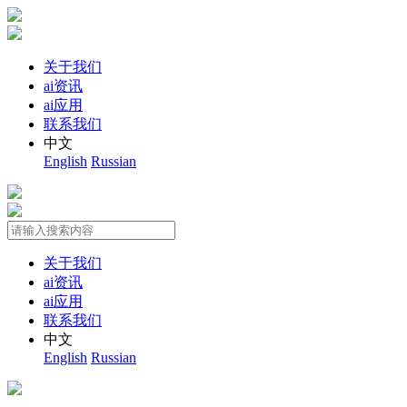
关于我们
ai资讯
ai应用
联系我们
中文
English
Russian
关于我们
ai资讯
ai应用
联系我们
中文
English
Russian