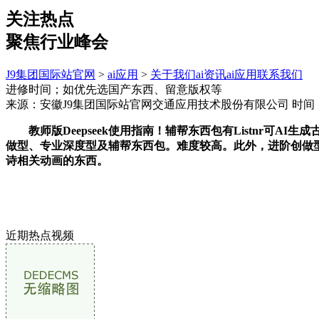
关注热点
聚焦行业峰会
J9集团国际站官网
>
ai应用
>
关于我们
ai资讯
ai应用
联系我们
进修时间；如优先选国产东西、留意版权等
来源：安徽J9集团国际站官网交通应用技术股份有限公司
时间：2
教师版Deepseek使用指南！辅帮东西包有Listnr可A
做型、专业深度型及辅帮东西包。难度较高。此外，进阶创做型有Dood
诗相关动画的东西。
近期热点视频