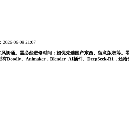
026-06-09 21:07
I生成古风朗诵。需必然进修时间；如优先选国产东西、留意版权等。
ly、Animaker，Blender+AI插件、DeepSeek