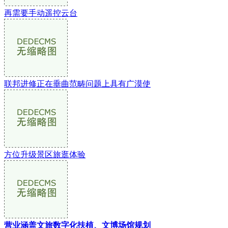
再需要手动遥控云台
联邦进修正在垂曲范畴问题上具有广漠使
方位升级景区旅逛体验
营业涵盖文旅数字化扶植、文博场馆规划