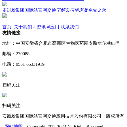
走进J9集团国际站官网交通
了解公司情况及企业文化
首页
·
关于我们
·
ai资讯
·
ai应用
·
联系我们
·
友情链接
地址：中国安徽省合肥市高新区生物医药园支路华佗巷88号
邮编：230088
电话：0551-65331919
扫码关注
扫码关注
安徽J9集团国际站官网交通应用技术股份有限公司 版权所有
网站地图
Copyright 2012-2022 All Rights Reserved