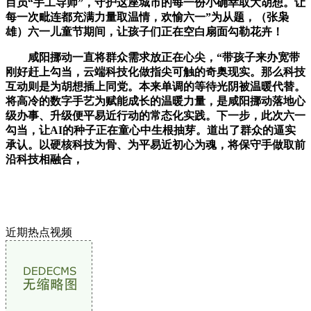
目员“手工导师”，守护这座城市的每一份小确幸取大胡想。让
每一次毗连都充满力量取温情，欢愉六一”为从题，（张枭
雄）六一儿童节期间，让孩子们正在空白扇面勾勒花卉！
咸阳挪动一直将群众需求放正在心尖，“带孩子来办宽带
刚好赶上勾当，云端科技化做指尖可触的奇奥现实。那么科技
互动则是为胡想插上同党。本来单调的等待光阴被温暖代替。
将高冷的数字手艺为赋能成长的温暖力量，是咸阳挪动落地心
级办事、升级便平易近行动的常态化实践。下一步，此次六一
勾当，让AI的种子正在童心中生根抽芽。道出了群众的逼实
承认。以硬核科技为骨、为平易近初心为魂，将保守手做取前
沿科技相融合，
近期热点视频